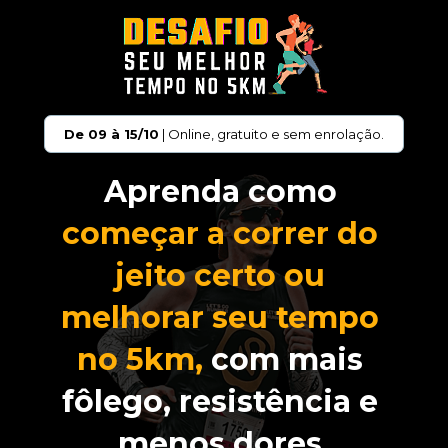
De 09 à 15/10
 | Online, gratuito e sem enrolação.
Aprenda como 
começar a correr do 
jeito certo ou 
melhorar seu tempo 
no 5km,
com mais 
fôlego, resistência e 
menos dores.