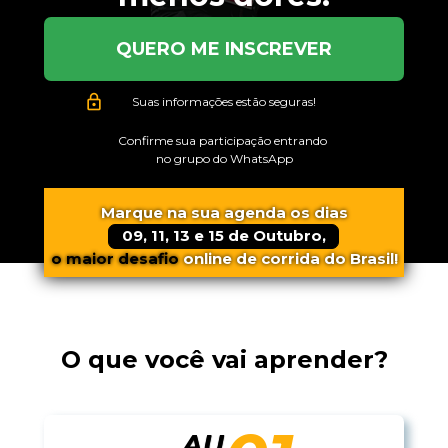
QUERO ME INSCREVER
Suas informações estão seguras!
Confirme sua participação entrando 
no grupo do WhatsApp
Marque na sua agenda os dias
09, 11, 13 e 15 de Outubro,
o maior desafio
 online de corrida do Brasil!
O que você vai aprender?
AU